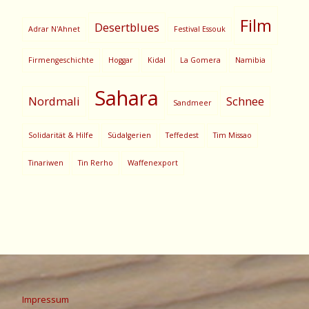
Film
Desertblues
Adrar N'Ahnet
Festival Essouk
Firmengeschichte
Hoggar
Kidal
La Gomera
Namibia
Sahara
Nordmali
Schnee
Sandmeer
Solidarität & Hilfe
Südalgerien
Teffedest
Tim Missao
Tinariwen
Tin Rerho
Waffenexport
Impressum