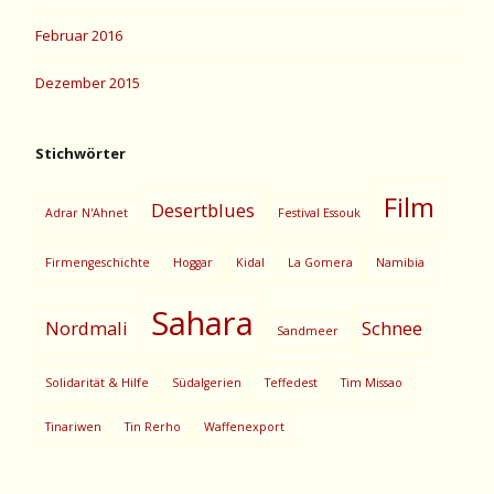
Februar 2016
Dezember 2015
Stichwörter
Film
Desertblues
Adrar N'Ahnet
Festival Essouk
Firmengeschichte
Hoggar
Kidal
La Gomera
Namibia
Sahara
Nordmali
Schnee
Sandmeer
Solidarität & Hilfe
Südalgerien
Teffedest
Tim Missao
Tinariwen
Tin Rerho
Waffenexport